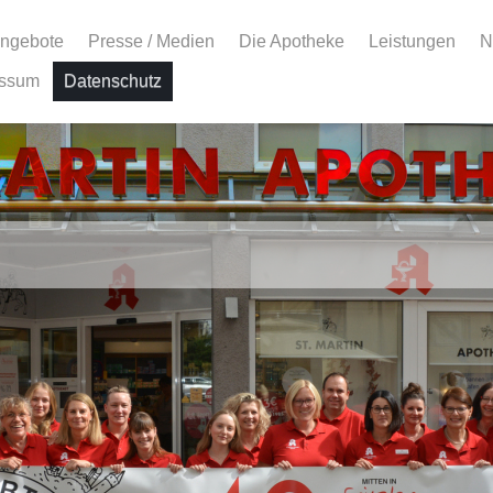
angebote
Presse / Medien
Die Apotheke
Leistungen
N
essum
Datenschutz